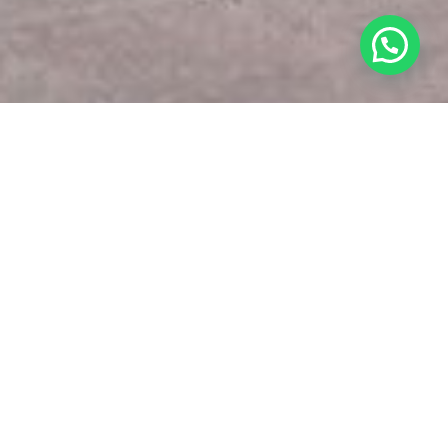
Transport d’entreprises,
institutions et événements
professionnels
ICAR Services accompagne les
entreprises, institutions et
organisations
dans la gestion de leurs déplacements
professionnels, en France comme à l’international.
Nous concevons des
solutions de transport sur-mesure
,
fiables, élégantes et parfaitement orchestrées, adaptées aux
exigences du monde corporate.
Qu’il s’agisse de déplacements ponctuels ou de dispositifs